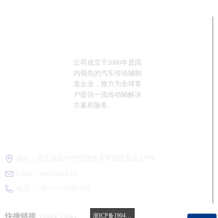
公司成立于2000年是国
内领先的汽车传动轴制
造企业，致力为全球客
户提供一流传动轴解决
方案和服务。
咨询热线：
+86-577-58887788
地址：
浙江省温州市经济技术开发区五道328号
Email：
info@ukat.cn
电话：
+86-577-58887788
快捷链接
浙ICP备19046624号
Quick Links