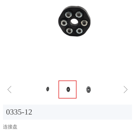
ꁆ
ꁇ
0335-12
连接盘