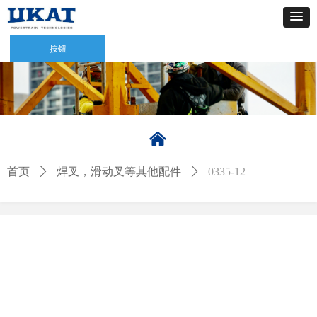
按钮
낀
首页
ꄲ
焊叉，滑动叉等其他配件
ꄲ
0335-12