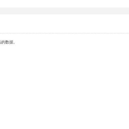
品的数据。