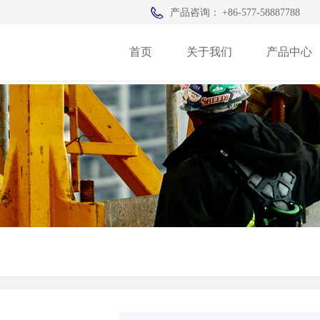
产品咨询：
+86-577-58887788
首页
关于我们
产品中心