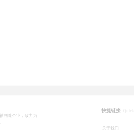
快捷链接
Quick
动轴制造企业，致力为
。
关于我们