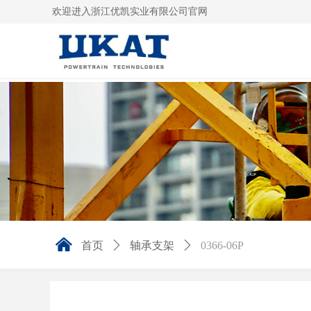
欢迎进入浙江优凯实业有限公司官网
按钮
낀
首页
ꄲ
轴承支架
ꄲ
0366-06P